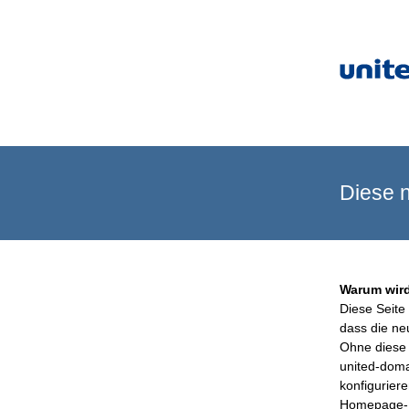
Diese n
Warum wird
Diese Seite 
dass die ne
Ohne diese 
united-doma
konfigurier
Homepage-B