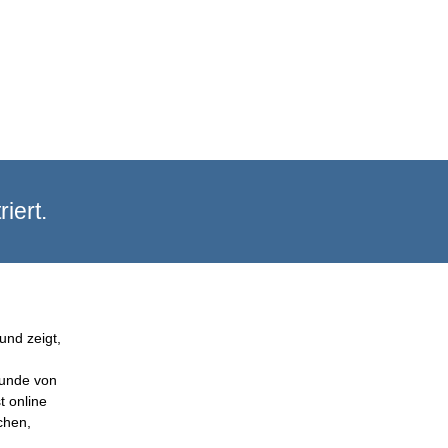
iert.
und zeigt,
Kunde von
t online
chen,